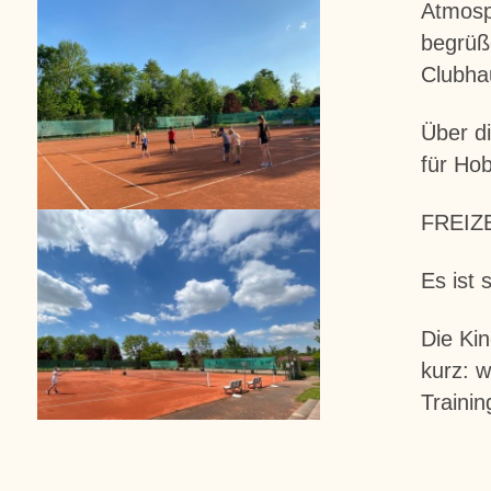
Atmosp
begrüße
Clubha
Über di
für Hob
FREIZE
Es ist 
Die Ki
kurz: 
Trainin