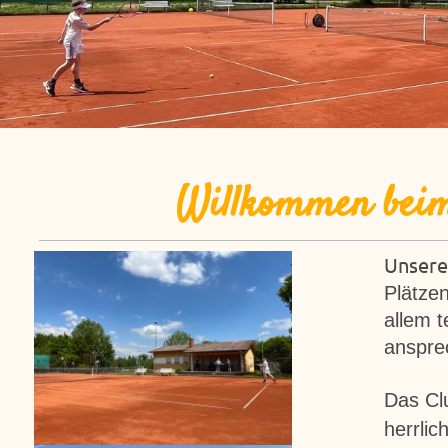
Willkommen beim 
Unser
Plätzen
allem t
anspre
Das Cl
herrlic